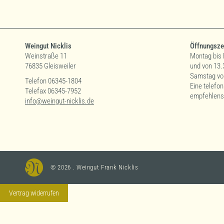
Weingut Nicklis
Öffnungsze
Weinstraße 11
Montag bis 
76835 Gleisweiler
und von 13.
Samstag von
Telefon 06345-1804
Eine telefo
Telefax 06345-7952
empfehlens
info@weingut-nicklis.de
© 2026 . Weingut Frank Nicklis
Vertrag widerrufen