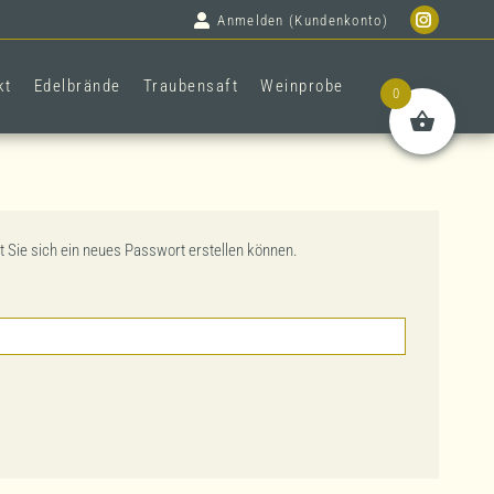
Anmelden (Kundenkonto)
Instagr
Seite
kt
Edelbrände
Traubensaft
Weinprobe
wird
0
in
einem
neuen
Fenster
geöffne
t Sie sich ein neues Passwort erstellen können.