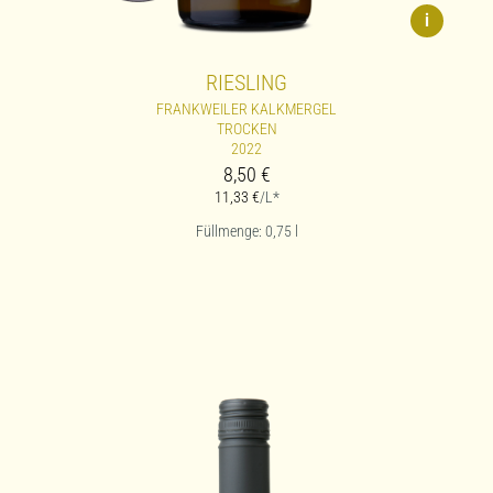
i
RIESLING
FRANKWEILER KALKMERGEL
TROCKEN
2022
8,50
€
11,33
€
/L*
Füllmenge: 0,75
l