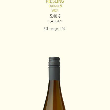
RIESLING
TROCKEN
2024
5,40
€
5,40
€
/L*
Füllmenge: 1,00
l