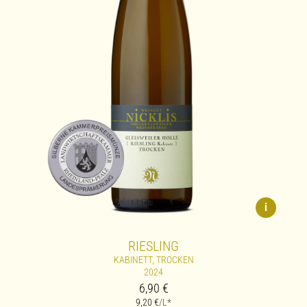
i
RIESLING
KABINETT, TROCKEN
2024
6,90
€
9,20
€
/L*