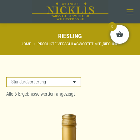
0
RIESLING
Sie befinden sich hier:
HOME
PRODUKTE VERSCHLAGWORTET MIT „RIESLING“
Alle 6 Ergebnisse werden angezeigt