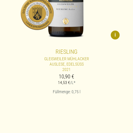
i
RIESLING
GLEISWEILER MÜHLACKER
AUSLESE, EDELSÜSS
2021
10,90
€
14,53
€
/L*
Füllmenge: 0,75
l