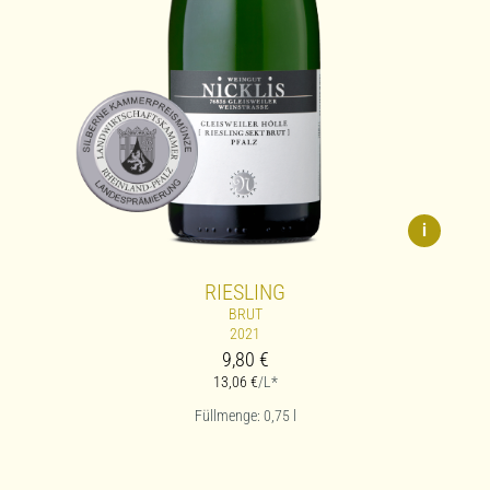
i
RIESLING
BRUT
2021
9,80
€
13,06
€
/L*
Füllmenge: 0,75
l