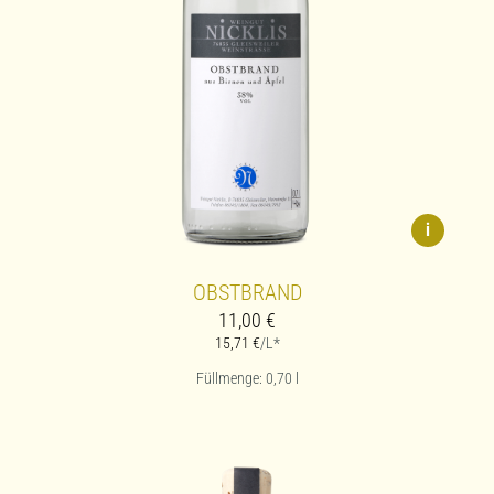
i
OBSTBRAND
11,00
€
15,71
€
/L*
Füllmenge: 0,70
l