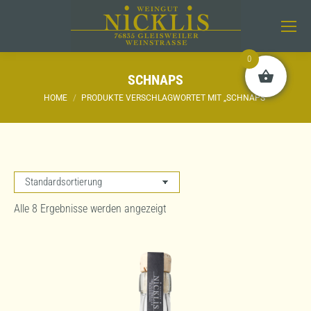
0
SCHNAPS
Sie befinden sich hier:
HOME
PRODUKTE VERSCHLAGWORTET MIT „SCHNAPS“
Alle 8 Ergebnisse werden angezeigt