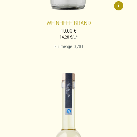
i
WEINHEFE-BRAND
10,00
€
14,28
€
/L*
Füllmenge: 0,70
l