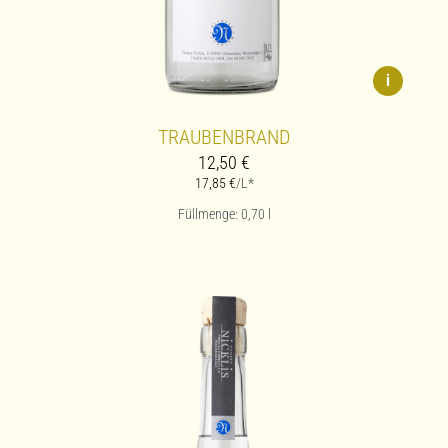
i
TRAUBENBRAND
12,50
€
17,85
€
/L*
Füllmenge: 0,70
l