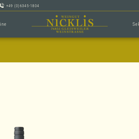
+49 (0)6345-1804
ine
Se