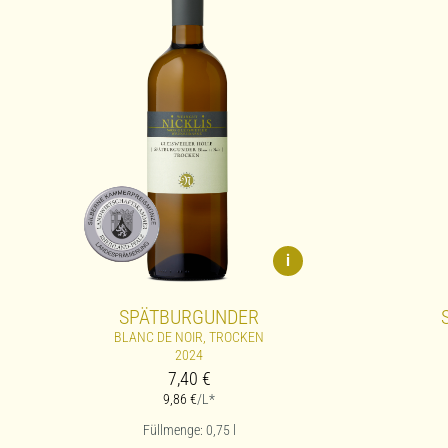
i
SPÄTBURGUNDER
BLANC DE NOIR, TROCKEN
2024
7,40
€
9,86
€
/L*
Füllmenge: 0,75
l