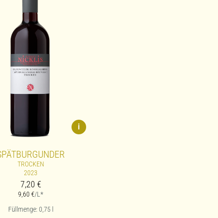
i
SPÄTBURGUNDER
TROCKEN
2023
7,20
€
9,60
€
/L*
Füllmenge: 0,75
l