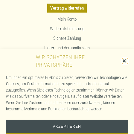
Vertrag widerrufen
Mein Konto
Widerrufsbelehrung
Sichere Zahlung
Liefer- und Versandkosten
WIR SCHÄTZEN IHRE
Allergenhinweis
PRIVATSPHÄRE.
Kontakt & Anfahrt
Um Ihnen ein optimales Erlebnis zu bieten, verwenden wir Technologien wie
AGB
Cookies, um Geräteinformationen zu speichern und/oder darauf
zuzugreifen. Wenn Sie diesen Technologien zustimmen, können wir Daten
Impressum
wie das Surfverhalten oder eindeutige IDs auf dieser Website verarbeiten.
Datenschutzerklärung
Wenn Sie Ihre Zustimmung nicht erteilen oder zurückziehen, können
bestimmte Merkmale und Funktionen beeinträchtigt werden.
Cookie-Richtlinie (EU)
AKZEPTIEREN